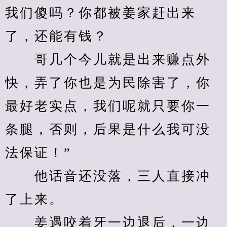
我们傻吗？你都被姜家赶出来
了，还能有钱？
　　哥几个今儿就是出来赚点外
快，弄了你也是为民除害了，你
最好老实点，我们呢就只要你一
条腿，否则，后果是什么我可没
法保证！”
　　他话音还没落，三人直接冲
了上来。
　　姜遇咬着牙一边退后，一边