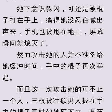
　　她下意识躲闪，可还是被棍
子打在手上，痛得她没忍住喊出
声来，手机也被甩在地上，屏幕
瞬间就熄灭了。
　　然而攻击她的人并不准备给
她缓冲时间，手中的棍子再次举
起。
　　而且这一次攻击她的可不止
一个人，三根被壮硕男人握在手