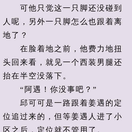
　　可他只觉这一只脚还没碰到
人呢，另外一只脚怎么也跟着离
地了？
　　在脸着地之前，他费力地扭
头回来看，就见一个西装男腿还
抬在半空没落下。
　　“阿遇！你没事吧？”
　　邱可可是一路跟着姜遇的定
位追过来的，但等姜遇人进了小
区之后，定位就不管用了。