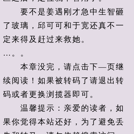
　　要不是姜遇刚才急中生智砸
了玻璃，邱可可和于宽还真不一
定来得及赶过来救她。
…。。
　　本章没完，请点击下—页继
续阅读！如果被转码了请退出转
码或者更换浏揽器即可。
　　温馨提示：亲爱的读者，如
果你觉得本站还好，为了避免丢