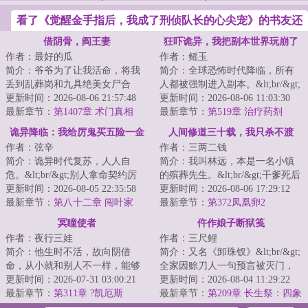
看了《觉醒金手指后，我成了刑侦队长的心尖宠》的书友还
喜欢看
借阴骨，阎王妻
狂吓诡异，我把副本世界玩崩了
作者：最好的瓜
作者：鳐玉
简介：爷爷为了让我活命，将我
简介：全球恐怖时代降临，所有
丢到乱葬岗和九具绝美女尸合
人都被强制进入副本。&lt;br/&gt;
葬。可却没想到，我被人开胸挖
更新时间：2026-08-06 21:57:48
周浪本是个大学学生，诡异降
更新时间：2026-08-06 11:03:30
骨，命悬一线….....
最新章节：
第1407章 术门真相
临，被迫进入...
最新章节：
第519章 治疗药剂
（12）
诡异降临：我给厉鬼买五险一金
人间修道三十载，我只杀不渡
作者：弦辛
作者：三两二钱
简介：诡异时代复苏，人人自
简介：我叫林远，本是一名小镇
危。&lt;br/&gt;别人拿命契约厉
的殡葬先生。&lt;br/&gt;干爹死后
鬼，用命换力量。&lt;br/&gt;而林
更新时间：2026-08-05 22:35:58
回魂，传我一道黑气。&lt;br/&gt;
更新时间：2026-08-06 17:29:12
夜觉醒【万灵...
最新章节：
第八十二章 闯叶家
功力来自...
最新章节：
第372凤凰卵2
冥瞳使者
仵作娘子断狱笺
作者：夜行三娃
作者：三尺鲤
简介：他生时不活，故向阴借
简介：又名《卸珠钗》&lt;br/&gt;
命，从小就和别人不一样，能够
全家因赊刀人一句预言被灭门，
看得到别人看不到的东西，直到
更新时间：2026-07-31 03:00:21
林柚清是唯一活口。胆小的她为
更新时间：2026-08-04 11:29:22
他成年以后，才知...
最新章节：
第311章 ?凯厄斯
复仇，承父...
最新章节：
第209章 长生祭：四象
索命（103）