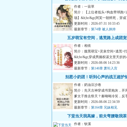
作者：一亩草
简介：【上位者低头+狗血带球跑+
场】&lt;br/&gt;阿芙一朝猝死，
卑贱的粗使丫鬟。&lt...
更新时间：2026-07-31 10:33:45
最新章节：
第74章 被人挟持
五岁萌宝有空间，逃荒路上成团宠
作者：相依
简介：腹黑萌宝+灵泉空间+逃荒+
&lt;br/&gt;穿成男频权谋文里夭
不怕！&lt;br/&gt;趁...
更新时间：2026-08-06 14:23:36
最新章节：
第146章 萧珩入宫
别惹小奶团！听到心声的战王超护
作者：奶油豆沙卷
简介：先天古神穿成书里炮灰，开
爹太子推去祭天？秦呦呦冷笑，反
乾坤，当场撂下一句惊世...
更新时间：2026-08-06 22:34:59
最新章节：
第164章 兄妹相见
下堂当天我高嫁，前夫弯腰敬我茶
作者：钦溪