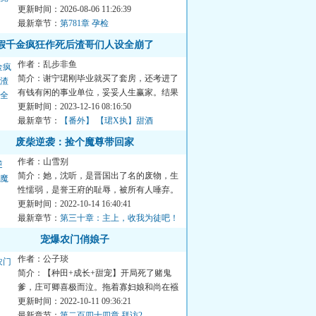
也不要了。留下离婚协议...
更新时间：2026-08-06 11:26:39
最新章节：
第781章 孕检
假千金疯狂作死后渣哥们人设全崩了
作者：乱步非鱼
简介：谢宁珺刚毕业就买了套房，还考进了
有钱有闲的事业单位，妥妥人生赢家。结果
竟因意外穿成了真假千金...
更新时间：2023-12-16 08:16:50
最新章节：
【番外】 【珺X执】甜酒
废柴逆袭：捡个魔尊带回家
作者：山雪别
简介：她，沈听，是晋国出了名的废物，生
性懦弱，是誉王府的耻辱，被所有人唾弃。
最终遭人陷害而死。再次...
更新时间：2022-10-14 16:40:41
最新章节：
第三十章：主上，收我为徒吧！
宠爆农门俏娘子
作者：公子琰
简介：【种田+成长+甜宠】开局死了赌鬼
爹，庄可卿喜极而泣。拖着寡妇娘和尚在襁
褓的小弟，她种地养鱼又经...
更新时间：2022-10-11 09:36:21
最新章节：
第二百四十四章 拜访2