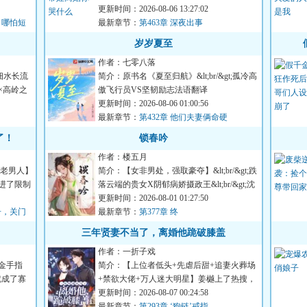
致呵护全给了白月光...
更新时间：2026-08-06 13:27:02
，哪怕短
最新章节：
第463章 深夜出事
岁岁夏至
作者：七零八落
细水长流
简介：原书名《夏至归航》&lt;br/&gt;孤冷高
阳×高岭之
傲飞行员VS坚韧励志法语翻译
&lt;br/&gt;&lt;br/&gt;大二那年...
更新时间：2026-08-06 01:00:56
最新章节：
第432章 他们夫妻俩命硬
了！
锁春吟
作者：楼五月
食老男人】
简介：【女非男处，强取豪夺】&lt;br/&gt;跌
后穿进了限制
落云端的贵女X阴郁病娇摄政王&lt;br/&gt;沈
辞吟是国公府嫡女...
更新时间：2026-08-01 01:27:50
号，关门
最新章节：
第377章 终
三年贤妻不当了，离婚他跪破膝盖
作者：一折子戏
金手指
简介：【上位者低头+先虐后甜+追妻火葬场
就成了寡
+禁欲大佬+万人迷大明星】姜樾上了热搜，
被网友指认小三时，商庭...
更新时间：2026-08-07 00:24:58
）
最新章节：
第293章 ‘狗链’戒指