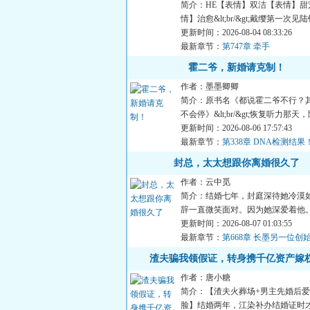
简介：HE【表情】双洁【表情】甜
情】治愈&lt;br/&gt;戴缨第一次
&lt;br/&gt;老夫人说：...
更新时间：2026-08-04 08:33:26
最新章节：
第747章 牵手
霍二爷，新婚请克制！
作者：墨墨卿卿
简介：原书名《都说霍二爷不行？
不会停》&lt;br/&gt;恢复听力那
知自己被绿，甩了渣...
更新时间：2026-08-06 17:57:43
最新章节：
第338章 DNA检测结果
封总，太太想跟你离婚很久了
作者：云中觅
简介：结婚七年，封庭深待她冷漠
辞一直微笑面对。因为她深爱着他
终有一天，她能将他的心...
更新时间：2026-08-07 01:03:55
最新章节：
第668章 长墨另一位创
渣夫骗我领假证，转身携千亿资产嫁
作者：唐小糖
简介：【渣夫火葬场+男主先婚后爱
脸】结婚两年，江染补办结婚证时