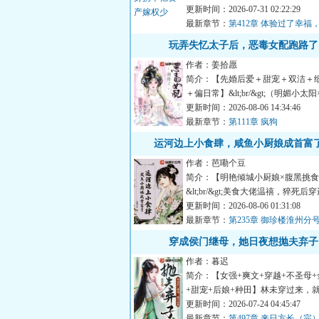
自己当宝贝珍藏的纸，是...
更新时间：2026-07-31 02:22:29
最新章节：
第412章 体验过了幸福
暂
玩弄失忆太子后，恶毒女配跑路了
作者：姜拾愿
简介：【先婚后爱＋甜宠＋双洁＋
＋偏日常】&lt;br/&gt;（明媚小太
花）&lt;br/&gt;宋今...
更新时间：2026-08-06 14:34:46
最新章节：
第111章 疯狗
运河边上小食肆，咸鱼小厨娘成首富
作者：芭嘞个豆
简介：【明艳倾城小厨娘×腹黑挑
&lt;br/&gt;美食大佬温禧，猝死
级古言小说里，成...
更新时间：2026-08-06 01:31:08
最新章节：
第235章 御珍楼淮州分
穿成侯门继母，她日夜想抛夫弃子
作者：暮迟
简介：【女强+爽文+穿越+不圣母+
+甜宠+后娘+种田】林未穿过来，
妇兼后娘。几个白眼狼拿着...
更新时间：2026-07-24 04:45:47
最新章节：
第497章 来日方长（完