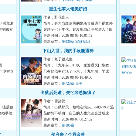
重生七零大佬美娇娘
作者：野花伤人
位+强取豪
简介：身为当红演员的她杀青后遇车祸意外
坚韧孤女
穿越至七十年代。她发现自己竟然进入了闺
蜜主演的年代剧的原著里...
更新时间：2026-08-03 10:01:42
鱼
最新章节：
第330章 家族基因
下山入世，我的手段能通神
作者：丸子很咸鱼
圆
简介：十九年前，叶枫一家遭遇灭门惨案，
嫁给年少时喜
只有他侥幸存活了下来，十九年后，学成一
身本领的他下山寻求真相...
更新时间：2026-08-06 18:49:00
最新章节：
第723章 后手
出狱后死遁，失忆裴总悔疯了
作者：雪染阙
 强强独
简介：出狱那天，她站在街头。&lt;br/&gt;温
世她倾尽侯
茹娇想不明白，自己的人生怎么会过成这
样。&lt;br/&gt;她入了...
更新时间：2026-08-07 00:27:02
最新章节：
第195章
了
侯府来了个吞金兽