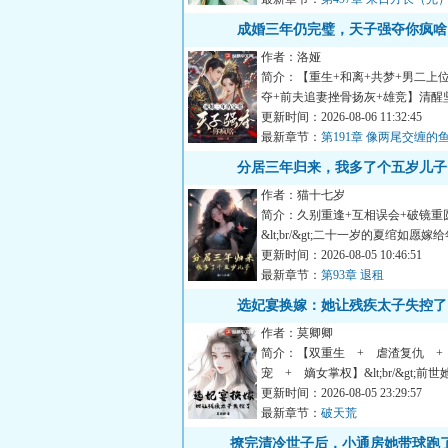
成婚三年仍完璧，天子强夺你疯啥
作者：洛娅
简介：【重生+和离+共梦+男二上
夺+前夫追妻挫骨扬灰+雄竞】清醒
vs禁欲阴湿帝王前世，谢...
更新时间：2026-08-06 11:32:45
最新章节：
第191章 像两尾交缠的
分居三年归来，我多了个五岁儿子
作者：猫十七岁
简介：久别重逢+互相误会+破镜重
&lt;br/&gt;二十一岁的夏绾如愿
欢的男人，结婚三年后，她...
更新时间：2026-08-05 10:46:51
最新章节：
第93章 退租
选妃宴换嫁：她让残疾太子失控了
作者：莫卿卿
简介：【双重生 + 虐渣复仇 +
宠 + 嫡女掌权】&lt;br/&gt;前
府兵权、万贯家财助三...
更新时间：2026-08-05 23:29:57
最新章节：
破天荒
撩完清冷世子后，小通房她带球跑