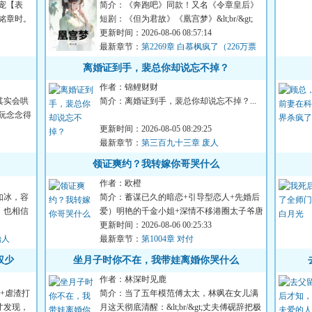
宠【表
简介：《奔跑吧》同款！又名《令章皇后》
见陆铭章时。
短剧：《但为君故》《凰宫梦》&lt;br/&gt;
【双重生换亲+宫斗+非...
更新时间：2026-08-06 08:57:14
最新章节：
第2269章 白慕枫疯了（226万票
加更）
离婚证到手，裴总你却说忘不掉？
作者：锦鲤财财
其实会哄
简介：离婚证到手，裴总你却说忘不掉？...
天，阮念念得
更新时间：2026-08-05 08:29:25
！
最新章节：
第三百九十三章 废人
领证爽约？我转嫁你哥哭什么
作者：欧橙
如冰，容
简介：蓄谋已久的暗恋+引导型恋人+先婚后
。也相信
爱）明艳的千金小姐+深情不移港圈太子爷唐
凝谈了一场五年的恋爱...
更新时间：2026-08-06 00:25:33
始人
最新章节：
第1004章 对付
权少
坐月子时你不在，我带娃离婚你哭什么
作者：林深时见鹿
+虐渣打
简介：当了五年模范傅太太，林飒在女儿满
才发现，
月这天彻底清醒：&lt;br/&gt;丈夫傅砚辞把极