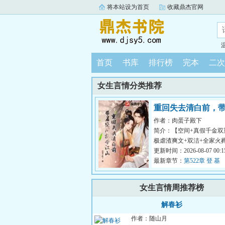
将本站设为首页
收藏鼎杰官网
首页
书库
排行榜
完本
二次
女生言情分类推荐
重回失去清白前，
作者：肉蛋子殿下
间抢夺江山
简介：【空间+真假千金双
极虐渣爽文+双洁+全家火
&lt;br/&gt;【白切黑、
更新时间：2026-08-07 00:15
+禁欲、...
最新章节：
第522章 登 基
女生言情周推荐榜
解春衫
作者：随山月