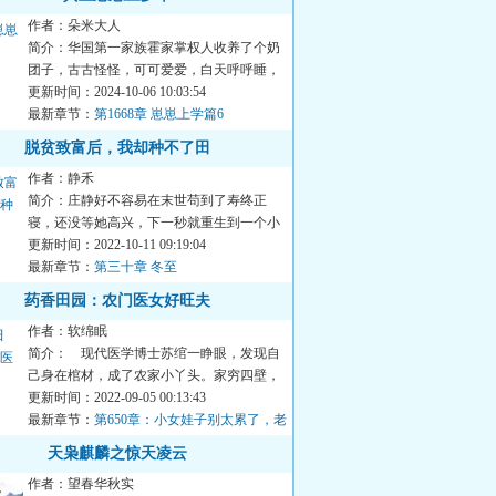
作者：朵米大人
简介：华国第一家族霍家掌权人收养了个奶
团子，古古怪怪，可可爱爱，白天呼呼睡，
晚上精神百倍！大家在想...
更新时间：2024-10-06 10:03:54
最新章节：
第1668章 崽崽上学篇6
脱贫致富后，我却种不了田
作者：静禾
简介：庄静好不容易在末世苟到了寿终正
寝，还没等她高兴，下一秒就重生到一个小
农女身上。什么？家里穷？...
更新时间：2022-10-11 09:19:04
最新章节：
第三十章 冬至
药香田园：农门医女好旺夫
作者：软绵眠
简介： 现代医学博士苏绾一睁眼，发现自
己身在棺材，成了农家小丫头。家穷四壁，
没钱买粮？医术在右，空...
更新时间：2022-09-05 00:13:43
最新章节：
第650章：小女娃子别太累了，老
夫会心疼的~
天枭麒麟之惊天凌云
作者：望春华秋实