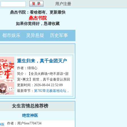
：
用户注册
鼎杰书院：看啥都有、更新最快
鼎杰书院
如果你觉得好，恳请收藏
都市娱乐
灵异悬疑
历史军事
重生归来，真千金团灭户
作者：绵绵心
口本
简介：【全员火葬场+绝不原谅+甜
宠+爽文】前世，真千金秦音认亲回
家后拼命讨好付出，渴求亲情，临
更新时间：2026-08-04 22:52:09
死前全...
最新章节：
第782章北极基地论坛，
崔游安有个人密码
女生言情总推荐榜
绝世神医
作者：用户feee7704734