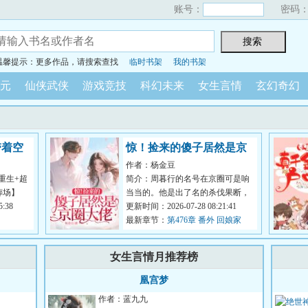
账号：
密码
温馨提示：更多作品，请搜索查找
临时书架
我的书架
元
仙侠武侠
游戏竞技
科幻未来
女生言情
玄幻奇幻
带着空
惊！捡来的傻子居然是京
作者：杨金豆
圈大佬
重生+超
简介：周暮行的名号在京圈可是响
葬场】
当当的。他是出了名的杀伐果断，
貌美绝伦贵女
:38
腹黑无情，在一众兄弟里面，优秀
更新时间：2026-07-28 08:21:41
到让人望...
最新章节：
第476章 番外 回娘家
（下）
女生言情月推荐榜
凰宫梦
作者：蓝九九