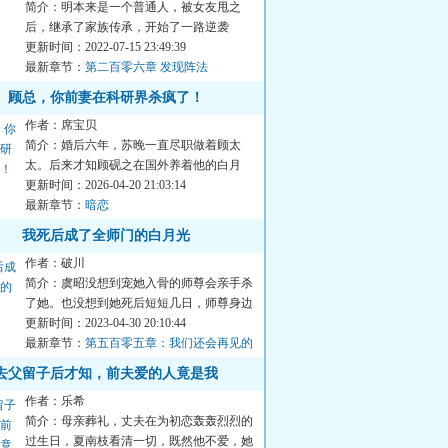
简介：明本来是一个普通人，被女友甩之
后，继承了家族传承，开始了一路逆袭
&hellip;&hellip;...
更新时间：2022-07-15 23:49:39
最新章节：
第二百零六章 发现阵法
顾总，你前妻在科研界杀疯了！
作者：席宝贝
简介：婚后六年，苏晚一直尽职做着顾太
太。后来才知顾砚之在国外养着他的白月
光。她以为，再冷的心也有捂...
更新时间：2026-04-20 21:03:14
最新章节：
暗恋
我死后成了全师门的白月光
作者：破川
简介：虞昭没想到宠她入骨的师尊会亲手杀
了她。也没想到她死后短短几日，师尊身边
就多了个和她八成相似的...
更新时间：2023-04-30 20:10:44
最新章节：
第五百零五章：我们还会再见的
（完结）
去父留子后才知，前夫爱的人竟是我
作者：乐希
简介：母亲葬礼，丈夫在为初恋轰轰烈烈的
过生日，夏南枝看清一切，既然他不爱，她