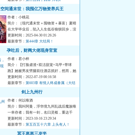
空间通末世：我囤亿万物资养兵王
作者：小桃花
简介：［现代通末世＋囤物资＋暴富］夏晴
在大学毕业后，陷入人生低谷狼狈回乡，没
想到早年觉醒的鸡肋空间...
更新时间：2025-04-30 01:26:26
最新章节：
第444章 大结局！
孕吐后，财阀大佬现身官宣
作者：君小梓
简介：【打脸虐渣+双洁甜宠+马甲+带球
跑】她被男友劈腿前往酒店抓奸，然而，她
在镜头前孕吐冲上热搜。当...
更新时间：2022-07-19 00:16:58
最新章节：
第603章 有情人终成眷属（大结
局）
剑上九州行
作者：何以唯酒
简介：我叫阿曼，浮华境九州乱战后魔族唯
一幸存者；我有一剑，名曰灵柩，重达千
斤，幻化万象；我存一念，...
更新时间：2023-10-16 23:29:34
最新章节：
第五百五十六章 上头有人！
（七）
冥王崽崽三岁半