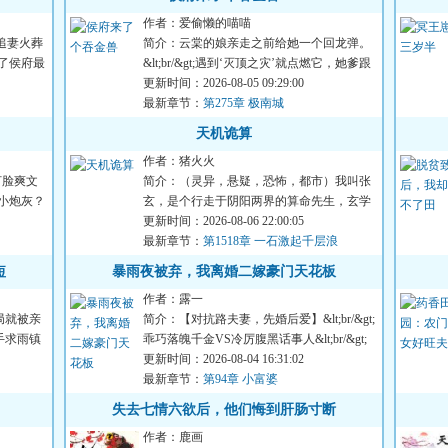
作者：爱偷懒的喵喵
追妻火葬
简介：云棠的娘亲走之前给她一个回龙弹。
穿成了侯府最
&lt;br/&gt;遇到‘灭顶之灾’就点燃它，她爹跟
她舅就会来接她。&...
更新时间：2026-08-05 09:29:00
最新章节：
第275章 极南城
天机诡算
作者：猪火火
打脸爽文
简介：（灵异，悬疑，恐怖，都市）我叫张
折的小炮灰？
玄，是个行走于阴阳两界的算命先生，玄学
算命，八字风水，捉鬼降...
更新时间：2026-08-06 22:00:05
最新章节：
第1518章 一石激起千层浪
短
暴雨夜被弃，我离婚二嫁豪门天花板
作者：露一
局就被亲
简介：【对抗路夫妻，先婚后爱】&lt;br/&gt;
手求雨镇
乖巧落魄千金VS冷厉腹黑话事人&lt;br/&gt;
宋氏药业破产，父亲...
更新时间：2026-08-04 16:31:02
最新章节：
第94章 小富婆
失去七情六欲后，他们悔到肝肠寸断
作者：鹿画