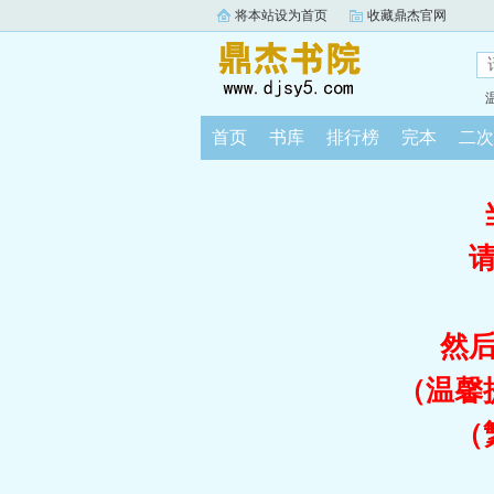
将本站设为首页
收藏鼎杰官网
首页
书库
排行榜
完本
二次
然
（温馨
（