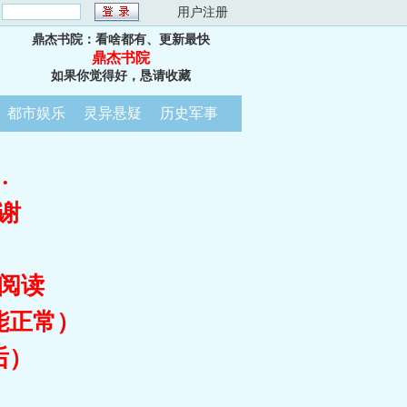
：
用户注册
鼎杰书院：看啥都有、更新最快
鼎杰书院
如果你觉得好，恳请收藏
都市娱乐
灵异悬疑
历史军事
…
谢
阅读
能正常）
后）