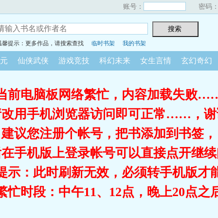
账号：
密码
温馨提示：更多作品，请搜索查找
临时书架
我的书架
元
仙侠武侠
游戏竞技
科幻未来
女生言情
玄幻奇幻
当前电脑板网络繁忙，内容加载失败…
请改用手机浏览器访问即可正常……，谢
建议您注册个帐号，把书添加到书签，
后在手机版上登录帐号可以直接点开继续
提示：此时刷新无效，必须转手机版才
繁忙时段：中午11、12点，晚上20点之