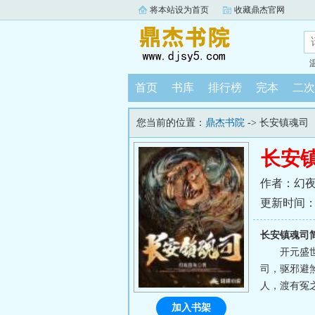
将本站设为首页
收藏鼎杰官网
首页
书库
排行榜
完本
二次
您当前的位置：
鼎杰书院
-> 长安镇魂司
长安
作者：幻
更新时间：202
长安镇魂司
开元盛
司，驱邪避
人，渡有冤
加入书架