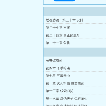
返魂香篇：第三十章 安排
第二十七章 支援
第二十四章 真正的虫母
第二十一章 争执
长安镇魂司
第四章 杀手暗袭
第七章 三藏毒虫
第十章 火刃斩虫 魔窟陈家
第十三章 线索归拢
第十六章 虚伪夫子 仁善童心