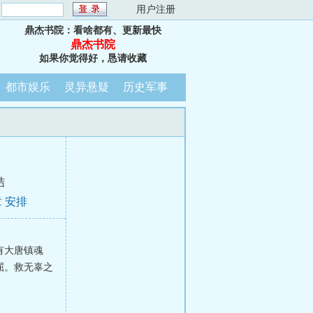
：
用户注册
鼎杰书院：看啥都有、更新最快
鼎杰书院
如果你觉得好，恳请收藏
都市娱乐
灵异悬疑
历史军事
结
 安排
有大唐镇魂
屈。救无辜之